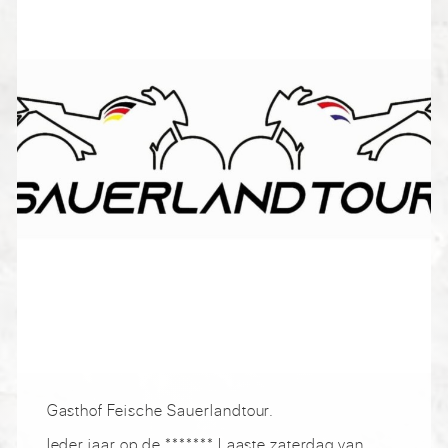
Gasthof Feische Sauerlandtour.
Ieder jaar op de ******* Laaste zaterdag van