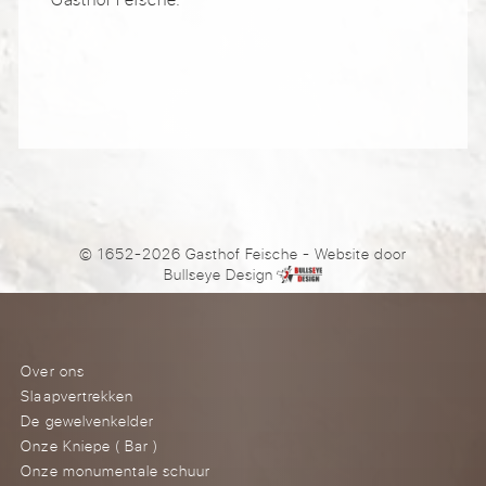
© 1652-2026 Gasthof Feische
- Website door
Bullseye Design
Over ons
Slaapvertrekken
De gewelvenkelder
Onze Kniepe ( Bar )
Onze monumentale schuur