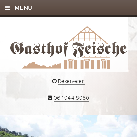
MENU
HOME
INFO
AGENDA
EVENTS
FOTO’S
Reserveren
CONTACT
06 1044 8060