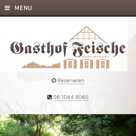
MENU
HOME
INFO
AGENDA
EVENTS
FOTO’S
Reserveren
CONTACT
06 1044 8060