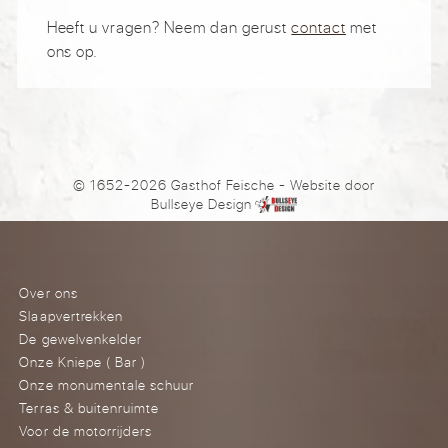
Heeft u vragen? Neem dan gerust
contact
met
ons op.
© 1652-2026 Gasthof Feische
- Website door
Bullseye Design
Over ons
Slaapvertrekken
De gewelvenkelder
Onze Kniepe ( Bar )
Onze monumentale schuur
Terras & buitenruimte
Voor de motorrijders