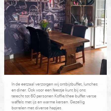
In de eetzaal verzorgen wij ontbijtbuffet, lunches
en diner. Ook voor een feestje kunt bij ons
terecht tot 60 personen Koffie/thee buffet verse
waffels met ijs en warme kersen. Gezellig
borrelen met diverse hapjes.