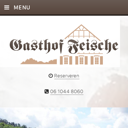
MENU
HOME
INFO
AGENDA
EVENTS
FOTO’S
Reserveren
CONTACT
06 1044 8060